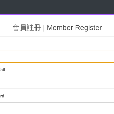
會員註冊 | Member Register
ail
rd