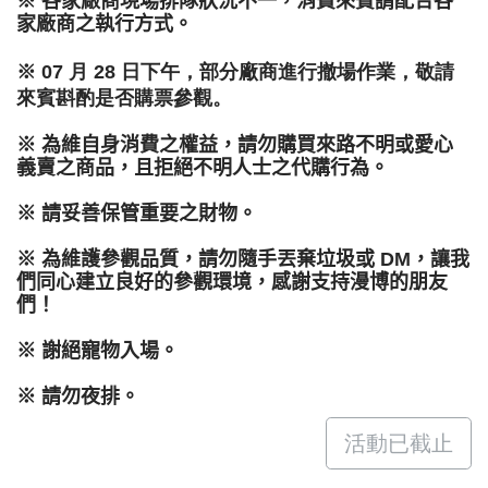
※ 各家廠商現場排隊狀況不一，消費來賓請配合各
家廠商之執行方式。
※ 07 月 28 
日下午，部分廠商進行撤場作業，敬請
來賓斟酌是否購票參觀。
※ 為維自身消費之權益，請勿購買來路不明或愛心
義賣之商品，且拒絕不明人士之代購行為。
※ 請妥善保管重要之財物。
※ 為維護參觀品質，請勿隨手丟棄垃圾或 DM，讓我
們同心建立良好的參觀環境，感謝
支持漫博的
朋友
們！
※ 謝絕寵物入場。
※ 
請勿夜排
。
活動已截止