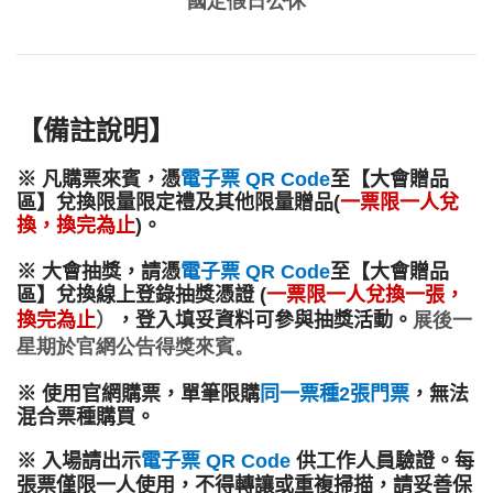
國定假日公休
【
備註說明
】
※ 
凡購票來賓，憑
電子票 QR Code
至【大會贈品
區】兌換限量限定禮及其他限量贈品(
一
票限
一人兌
換，換完為止
)。
※ 
大會抽獎，
請憑
電子
票 QR Code
至【大會贈品
區】
兌換線上登錄
抽獎憑證
(
一
票限
一人兌換一張，
換完為止
）
，
登入填妥資料可參與
抽獎活動。
展後一
星期於官網公告得獎來賓。
※ 
使用官網購票
，
單筆限購
同一票種2張門票
，無法
混合票種購買。
※ 入場請出示
電子票 QR Code
 供工作人員驗證。每
張票僅限一人使用，不得轉讓或重複掃描，請妥善保