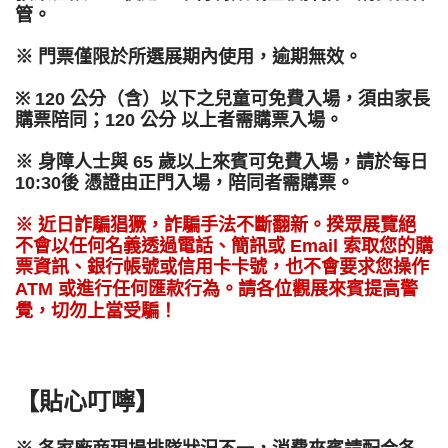
管。
※ 門票僅限於所選展期內使用，逾期無效。
※ 120 
公分（
含）以下之兒童可免費入場，須由家長
購票陪同；120 公分 
以上者需購票入場。
※ 身障人士與 65 歲
以上來賓可免費入場，請於每日 
10:30後 
憑證由正門入場，陪同者需購票。
※ 近日詐騙猖獗，詐騙手法不斷翻新。
揆
眾展覽絕
不會以任何名義透過電話、簡訊或 Email 索取您的購
票資訊、
銀行帳號或信用卡卡號，也不會要求您操作
ATM 或進行任何匯款行為。請各位觀展來賓提高警
覺，切勿上當受騙！
【貼心叮嚀】